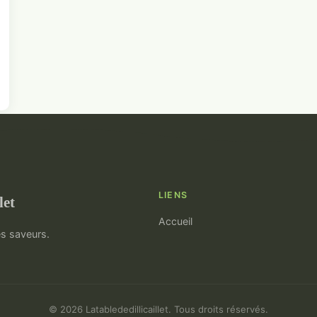
LIENS
let
Accueil
es saveurs.
© 2026 Latablededillicaillet. Tous droits réservés.