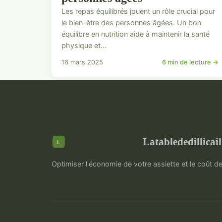
Les repas équilibrés jouent un rôle crucial pour
le bien-être des personnes âgées. Un bon
équilibre en nutrition aide à maintenir la santé
physique et...
16 mars 2025
6 min de lecture →
Latablededillicail
Optimiser l'économie de votre assiette et le coût d