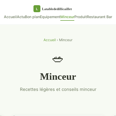
Accueil
Actu
Bon plan
Equipement
Minceur
Produit
Restaurant Bar
Accueil
› Minceur
🥗
Minceur
Recettes légères et conseils minceur