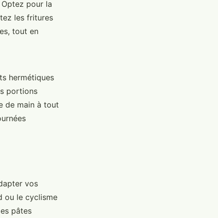
. Optez pour la
itez les fritures
es, tout en
nts hermétiques
es portions
e de main à tout
ournées
adapter vos
 ou le cyclisme
des pâtes