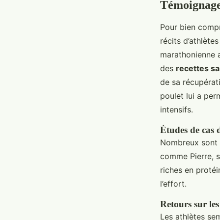
Témoignages
Pour bien comp
récits d’athlète
marathonienne a
des
recettes sa
de sa récupérati
poulet lui a per
intensifs.
Études de cas d
Nombreux sont c
comme Pierre, sp
riches en protéi
l’effort.
Retours sur les
Les athlètes se