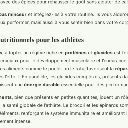
avec des épices pour rehausser le goût sans ajouter de cal
pas minceur
et intégrez-les à votre routine. Ils vous aidero
ux performer, mais aussi à vous sentir bien dans votre cor
tritionnels pour les athlètes
s
, adopter un régime riche en
protéines
et
glucides
est fo
 cruciaux pour le développement musculaire et l’endurance.
es aliments comme le poulet ou le tofu, favorisent la
répar
s l’effort. En parallèle, les glucides complexes, présents d
rnissent une
énergie durable
essentielle pour des performan
ments
, bien que présents en petites quantités, jouent un rôl
 la santé globale de l’athlète. Le brocoli et les épinards so
éléments, renforçant le système immunitaire et améliorant 
nement intense.