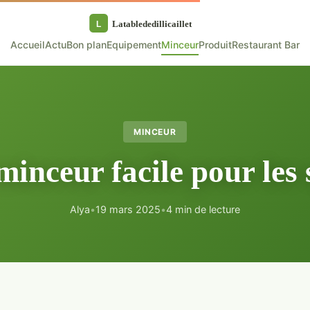
Accueil
Actu
Bon plan
Equipement
Minceur
Produit
Restaurant Bar
MINCEUR
inceur facile pour les 
Alya
•
19 mars 2025
•
4 min de lecture