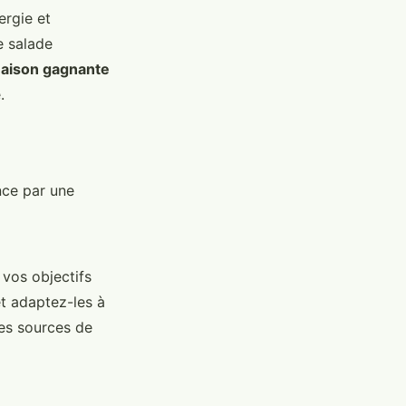
ergie et
e salade
aison gagnante
.
nce par une
 vos objectifs
et adaptez-les à
les sources de