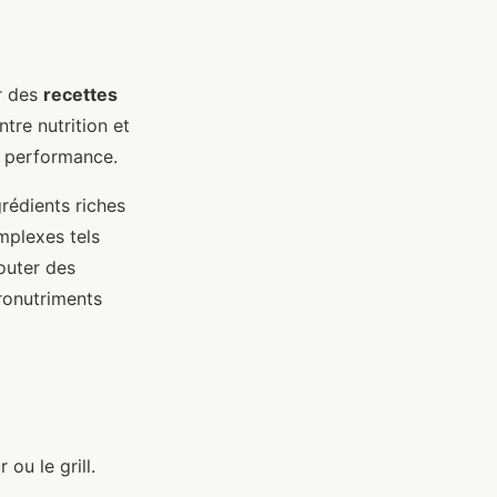
er des
recettes
ntre nutrition et
et performance.
rédients riches
mplexes tels
jouter des
ronutriments
ou le grill.