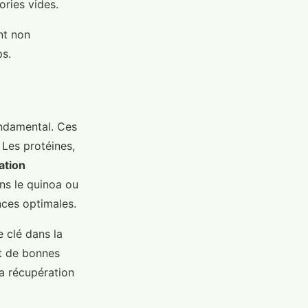
ories vides.
nt non
ps.
ndamental. Ces
 Les protéines,
ation
ans le quinoa ou
ces optimales.
e clé dans la
nt de bonnes
la récupération