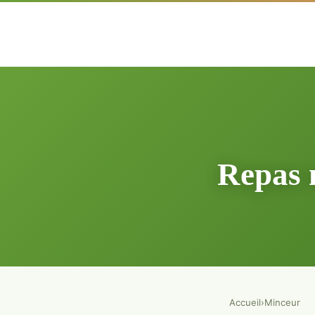
Repas m
Accueil
›
Minceur