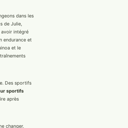
ngeons dans les
s de Julie,
avoir intégré
on endurance et
inoa et le
ntraînements
e. Des sportifs
ur sportifs
ire après
me changer.