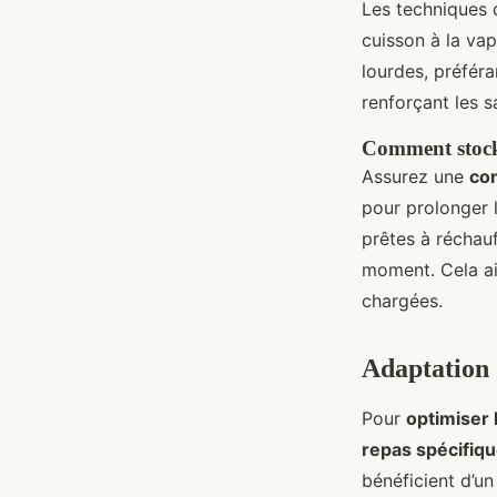
Les techniques d
cuisson à la vap
lourdes, préféra
renforçant les s
Comment stocke
Assurez une
con
pour prolonger l
prêtes à réchauf
moment. Cela aid
chargées.
Adaptation 
Pour
optimiser
repas spécifiqu
bénéficient d’un