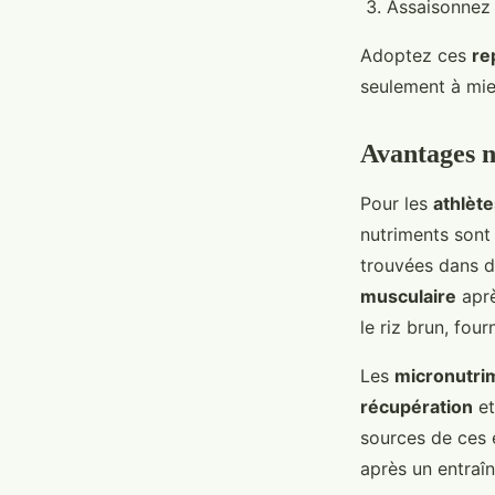
Assaisonnez 
Adoptez ces
re
seulement à mie
Avantages nu
Pour les
athlète
nutriments sont
trouvées dans d
musculaire
aprè
le riz brun, fou
Les
micronutri
récupération
et
sources de ces 
après un entraî