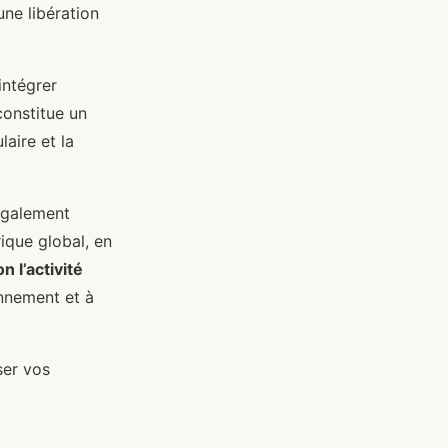
ne libération
intégrer
constitue un
aire et la
également
ique global, en
n l’activité
nnement et à
ser vos